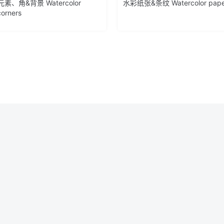
素、角&背景 Watercolor
水彩纸张&条纹 Watercolor paper,
corners