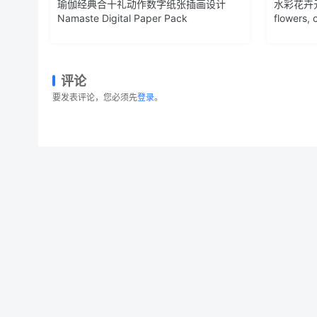
瑜伽经典合十礼动作数字纸张插画设计
水彩花卉元
Namaste Digital Paper Pack
flowers, 
评论
要发表评论，您必须先
登录
。