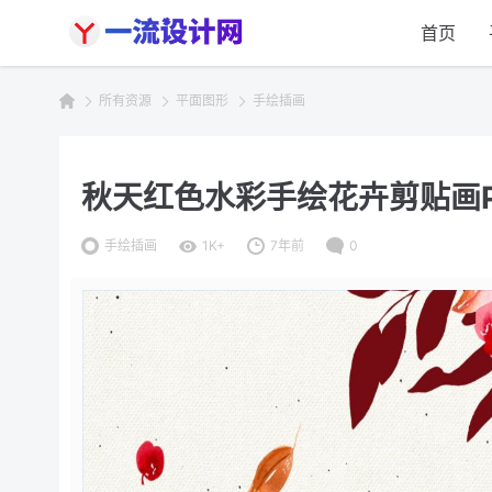
首页
所有资源
平面图形
手绘插画
秋天红色水彩手绘花卉剪贴画PNG素
手绘插画
1K+
7年前
0