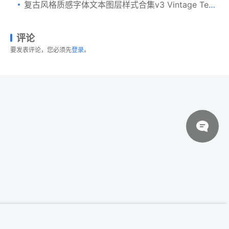
复古风格质感字体文本图层样式合集v3 Vintage Text Effects Vol.3
评论
要发表评论，您必须先
登录
。
© 2026 设计素材分享|一流设计网
粤ICP备20013284号
电刻笔灼烧文本图层样式 Burn Baby Burn
登录下载
Woodburning FX Kit