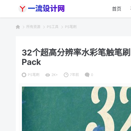
首页
所有资源
PS工具
PS笔刷
32个超高分辨率水彩笔触笔刷 Water
Pack
PS笔刷
2K+
7年前
0