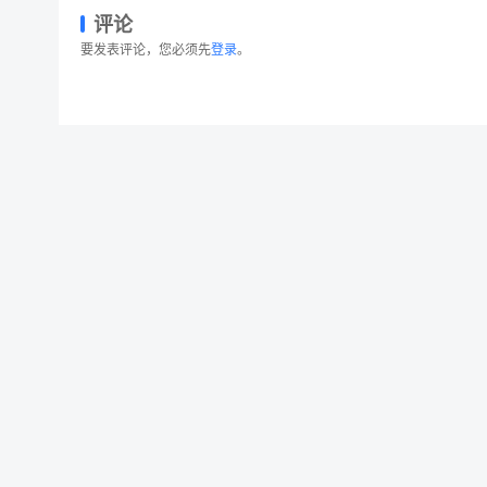
评论
要发表评论，您必须先
登录
。
32个超高分辨率水彩笔触笔刷 Watercolor Stro
© 2026 设计素材分享|一流设计网
粤ICP备20013284号