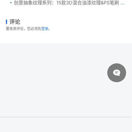
创意抽象纹理系列：15款3D混合油漆纹理&PS笔刷 Verve, Vol. 1 (Exclusive)
评论
要发表评论，您必须先
登录
。
© 2026 设计素材分享|一流设计网
粤ICP备20013284号
木炭刷木炭笔PS笔刷 Charcoal Brush Pack
登录下载
Volume 1