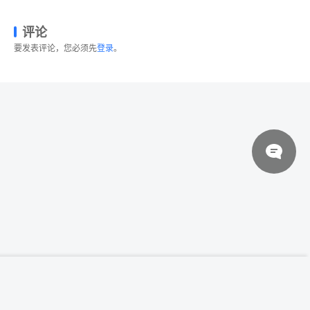
评论
要发表评论，您必须先
登录
。
© 2026 设计素材分享|一流设计网
粤ICP备20013284号
登录下载
插画家的数字绘画艺术心形彩虹画笔
关于我们
联系我们
伙伴介绍
网站协议
法律声明
网站地图