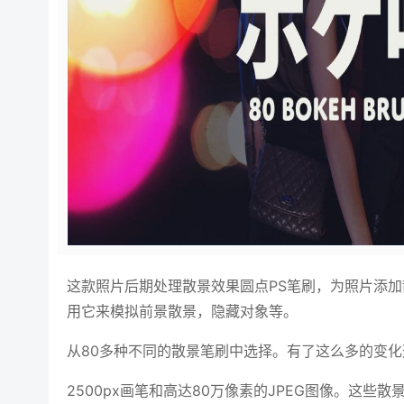
这款照片后期处理散景效果圆点PS笔刷，为照片添
用它来模拟前景散景，隐藏对象等。
从80多种不同的散景笔刷中选择。有了这么多的变
2500px画笔和高达80万像素的JPEG图像。这些