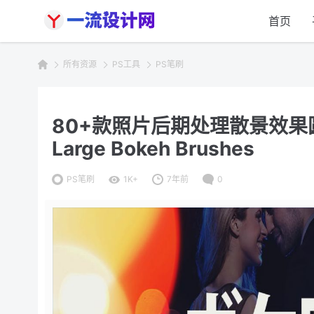
首页
所有资源
PS工具
PS笔刷
80+款照片后期处理散景效果圆点PS
Large Bokeh Brushes
PS笔刷
1K+
7年前
0