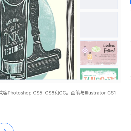
hop CS5, CS6和CC。画笔与Illustrator CS1