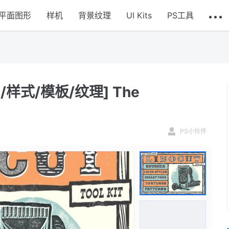
平面图形
样机
背景纹理
UI Kits
PS工具
式/模板/纹理] The
PS小伙伴