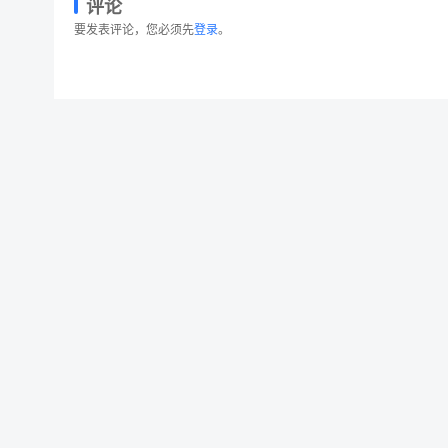
评论
要发表评论，您必须先
登录
。
冬天雪景数码绘画AI画笔笔刷 Snow and Winter B
© 2026 设计素材分享|一流设计网
粤ICP备20013284号