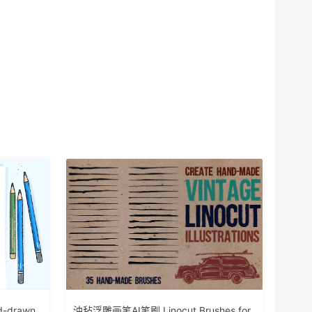
drawn
油毡浮雕画笔AI笔刷 Linocut Brushes for