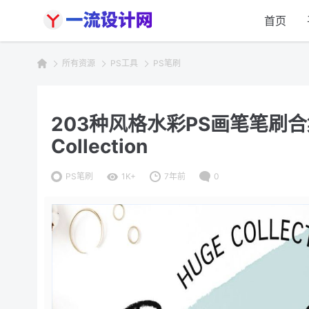
首页
所有资源
PS工具
PS笔刷
203种风格水彩PS画笔笔刷合集 Wa
Collection
PS笔刷
1K+
7年前
0