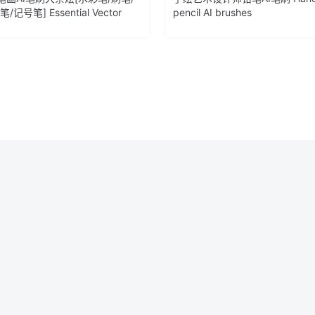
记号笔] Essential Vector
pencil AI brushes
ollection